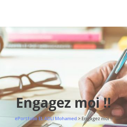
Engagez moi !!
ePortfolio EL ADLI Mohamed
>
Engagez moi !!