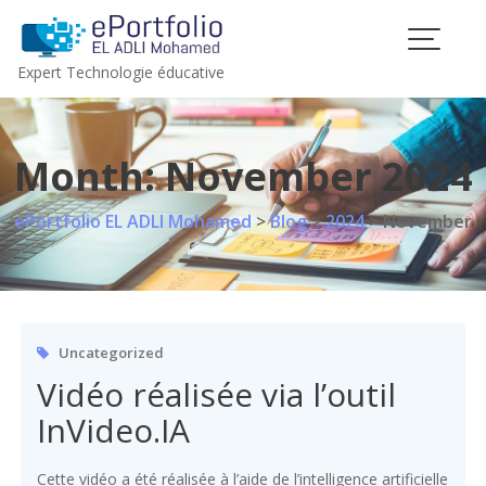
Skip
to
content
Expert Technologie éducative
Month:
November 2024
ePortfolio EL ADLI Mohamed
>
Blog
>
2024
>
November
Uncategorized
Vidéo réalisée via l’outil
InVideo.IA
Cette vidéo a été réalisée à l’aide de l’intelligence artificielle