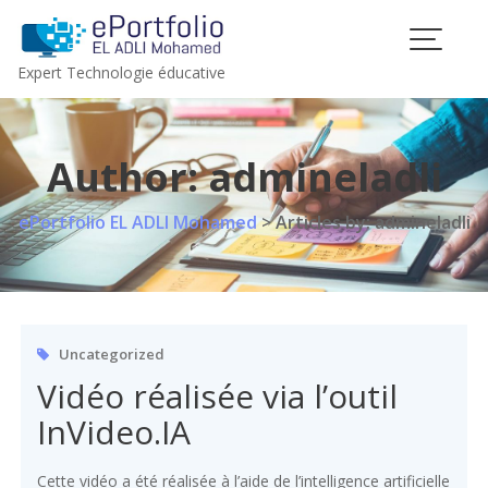
Skip
to
content
Expert Technologie éducative
Author:
admineladli
ePortfolio EL ADLI Mohamed
>
Articles by: admineladli
Uncategorized
Vidéo réalisée via l’outil
InVideo.IA
Cette vidéo a été réalisée à l’aide de l’intelligence artificielle